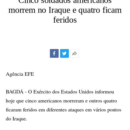
morrem no Iraque e quatro ficam
feridos
Facebook
Twitter
Mais
opções
de
Agência EFE
compartilhamento
BAGDÁ - O Exército dos Estados Unidos informou
hoje que cinco americanos morreram e outros quatro
ficaram feridos em diferentes ataques em vários pontos
do Iraque.