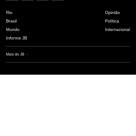
Rio
Opinião
Brasil
Política
Mundo
Internacional
Informe JB
Mais do JB
Esportes
Saúde
Ciência e Tecnologia
Caderno B
Colunistas
Economia
Empresas e Negócios