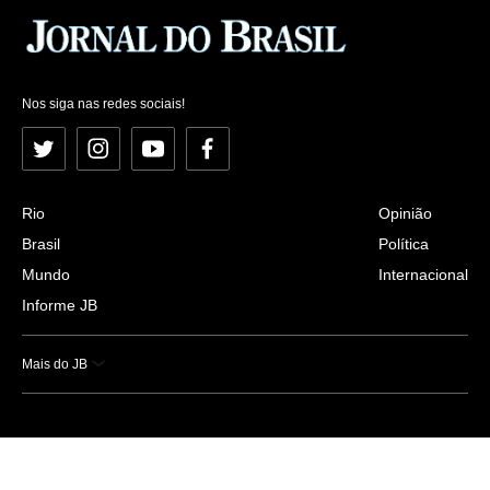
Nos siga nas redes sociais!
Twitter
Instagram
YouTube
Facebook
Rio
Opinião
Brasil
Política
Mundo
Internacional
Informe JB
Mais do JB
Esportes
Saúde
Ciência e Tecnologia
Caderno B