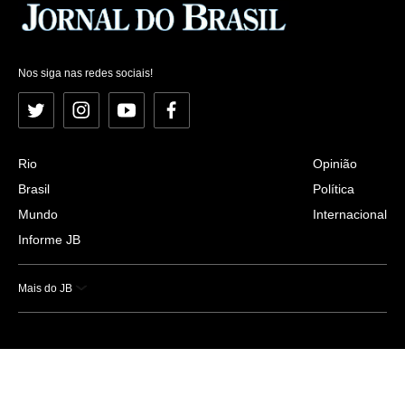
Nos siga nas redes sociais!
Twitter
Instagram
YouTube
Facebook
Rio
Opinião
Brasil
Política
Mundo
Internacional
Informe JB
Mais do JB
Esportes
Saúde
Ciência e Tecnologia
Caderno B