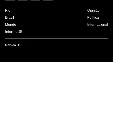
Rio
Opinião
Brasil
Política
Mundo
Internacional
Informe JB
Mais do JB
Esportes
Saúde
Ciência e Tecnologia
Caderno B
Colunistas
Economia
Empresas e Negócios