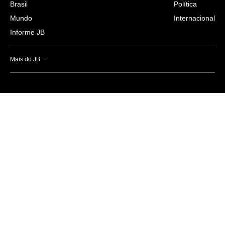
Brasil
Política
Mundo
Internacional
Informe JB
Mais do JB
Esportes
Saúde
Ciência e Tecnologia
Caderno B
Colunistas
Economia
Empresas e Negócios