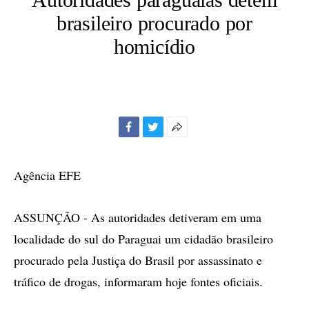
brasileiro procurado por
homicídio
Facebook
Twitter
Mais
opções
de
Agência EFE
compartilhamento
ASSUNÇÃO - As autoridades detiveram em uma
localidade do sul do Paraguai um cidadão brasileiro
procurado pela Justiça do Brasil por assassinato e
tráfico de drogas, informaram hoje fontes oficiais.