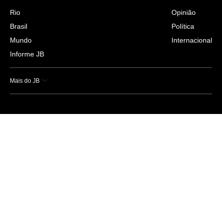
Rio
Opinião
Brasil
Política
Mundo
Internacional
Informe JB
Mais do JB
Esportes
Saúde
Ciência e Tecnologia
Caderno B
Colunistas
Economia
Empresas e Negócios