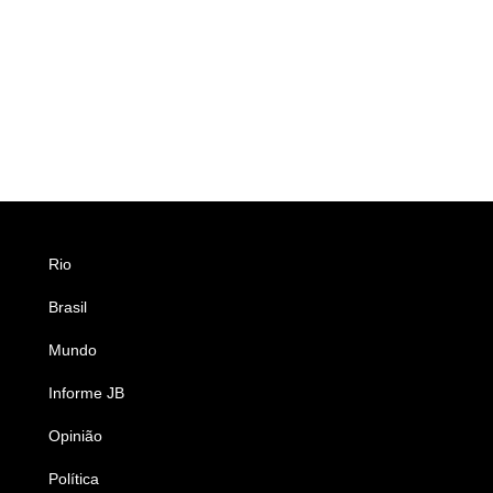
Rio
Esportes
Brasil
Saúde
Mundo
Ciência e Tecnologia
Informe JB
Caderno B
Opinião
Colunistas
Política
Economia