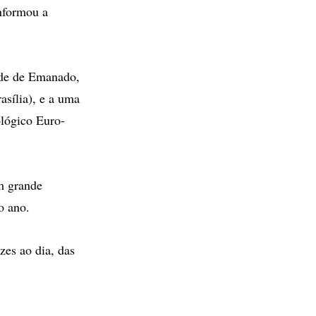
informou a
ade de Emanado,
asília), e a uma
ológico Euro-
m grande
o ano.
zes ao dia, das