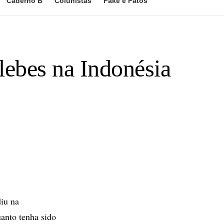
Caderno B
Colunistas
Fake e Fatos
lebes na Indonésia
iu na
anto tenha sido