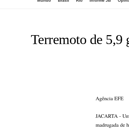
Mundo
Brasil
Rio
Informe JB
Opini
Terremoto de 5,9 
Agência EFE
JACARTA - Um t
madrugada de ho