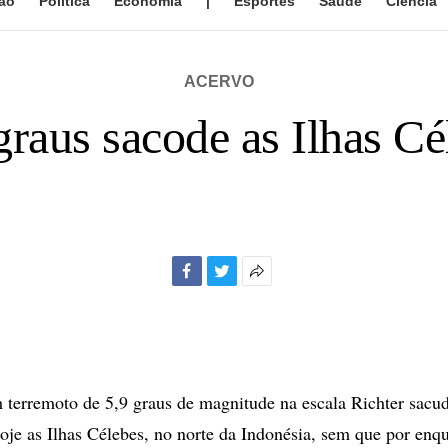
ão
Política
Economia
|
Esportes
Saúde
Ciência
ACERVO
graus sacode as Ilhas Cé
Facebook
Twitter
Mais
opções
de
compartilhamento
erremoto de 5,9 graus de magnitude na escala Richter sacud
je as Ilhas Célebes, no norte da Indonésia, sem que por enqu