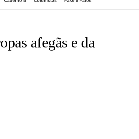
Caderno B
Colunistas
Fake e Fatos
opas afegãs e da