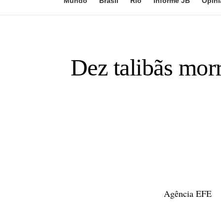
Mundo
Brasil
Rio
Informe JB
Opini
Dez talibãs mor
Agência EFE