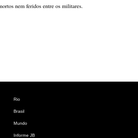
ortos nem feridos entre os militares.
Rio
Esportes
Brasil
Saúde
Mundo
Ciência e Tecnologia
Informe JB
Caderno B