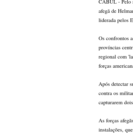
CABUL - Pelo me
afegã de Helman
liderada pelos 
Os confrontos a
províncias cent
regional com 'l
forças american
Após detectar s
contra os milit
capturarem dois
As forças afegã
instalações, qu