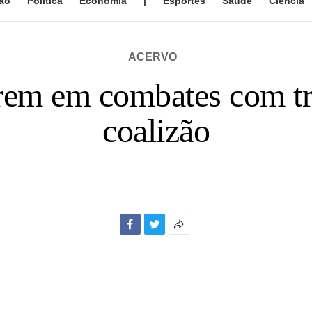
ão
Política
Economia
|
Esportes
Saúde
Ciência
ACERVO
rem em combates com tr
coalizão
Facebook
Twitter
Mais
opções
de
compartilhamento