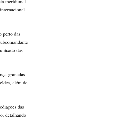
ia meridional
internacional
o perto das
m subcomandante
municado das
ança-granadas
eldes, além de
mediações das
do, detalhando