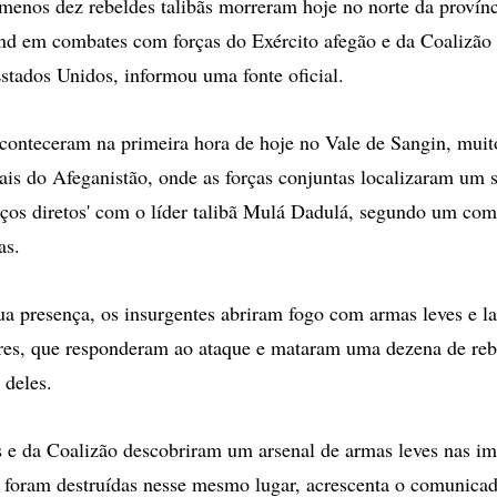
nos dez rebeldes talibãs morreram hoje no norte da provínc
d em combates com forças do Exército afegão e da Coalizão 
Estados Unidos, informou uma fonte oficial.
conteceram na primeira hora de hoje no Vale de Sangin, muit
rais do Afeganistão, onde as forças conjuntas localizaram u
aços diretos' com o líder talibã Mulá Dadulá, segundo um co
as.
ua presença, os insurgentes abriram fogo com armas leves e l
ares, que responderam ao ataque e mataram uma dezena de reb
 deles.
s e da Coalizão descobriram um arsenal de armas leves nas i
e foram destruídas nesse mesmo lugar, acrescenta o comunica