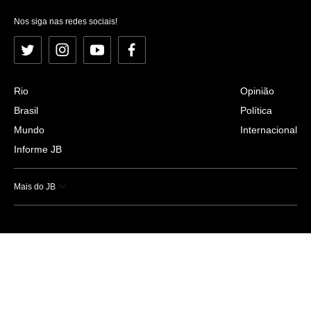
Nos siga nas redes sociais!
Twitter
Instagram
YouTube
Facebook
Rio
Opinião
Brasil
Política
Mundo
Internacional
Informe JB
Mais do JB
Esportes
Saúde
Ciência e Tecnologia
Caderno B
Colunistas
Economia