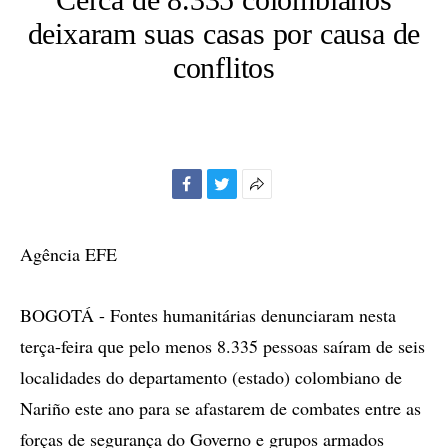
deixaram suas casas por causa de
conflitos
Facebook
Twitter
Mais
opções
de
Agência EFE
compartilhamento
BOGOTÁ - Fontes humanitárias denunciaram nesta
terça-feira que pelo menos 8.335 pessoas saíram de seis
localidades do departamento (estado) colombiano de
Nariño este ano para se afastarem de combates entre as
forças de segurança do Governo e grupos armados