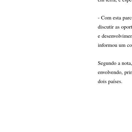
- Com esta parc
discutir as opo
e desenvolvimen
informou um com
Segundo a nota,
envolvendo, pri
dois países.