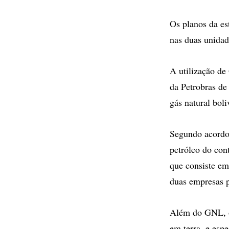
Os planos da es
nas duas unidad
A utilização de
da Petrobras de
gás natural boli
Segundo acordo 
petróleo do con
que consiste em
duas empresas p
Além do GNL, o
em terra, e esp