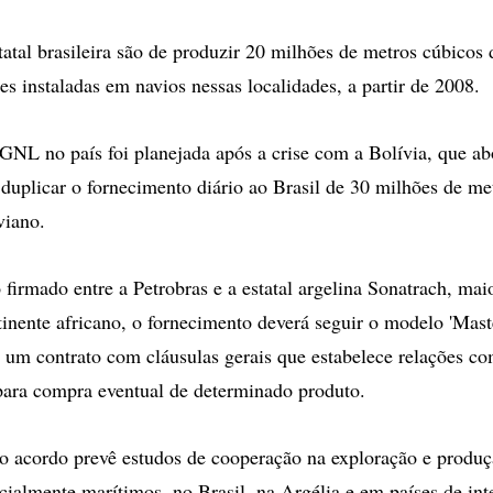
tatal brasileira são de produzir 20 milhões de metros cúbicos 
es instaladas em navios nessas localidades, a partir de 2008.
 GNL no país foi planejada após a crise com a Bolívia, que ab
 duplicar o fornecimento diário ao Brasil de 30 milhões de me
viano.
firmado entre a Petrobras e a estatal argelina Sonatrach, ma
tinente africano, o fornecimento deverá seguir o modelo 'Mas
 um contrato com cláusulas gerais que estabelece relações co
ara compra eventual de determinado produto.
 acordo prevê estudos de cooperação na exploração e produç
ecialmente marítimos, no Brasil, na Argélia e em países de i