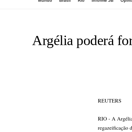
Mundo
Brasil
Rio
Informe JB
Opini
Argélia poderá for
REUTERS
RIO - A Argélia
regazeificação 