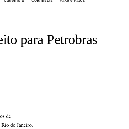
Caderno B
Colunistas
Fake e Fatos
eito para Petrobras
tos de
 Rio de Janeiro.