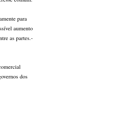
camente para
ssível aumento
tre as partes.-
comercial
governos dos