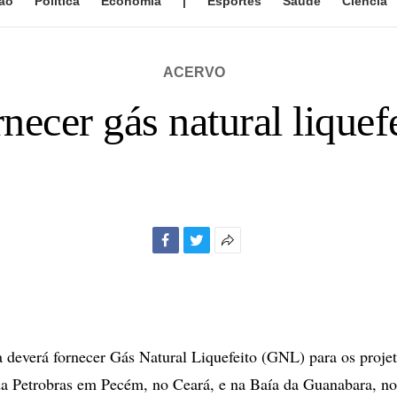
ão
Política
Economia
|
Esportes
Saúde
Ciência
ACERVO
necer gás natural liquef
Facebook
Twitter
Mais
opções
de
compartilhamento
 deverá fornecer Gás Natural Liquefeito (GNL) para os proje
da Petrobras em Pecém, no Ceará, e na Baía da Guanabara, no