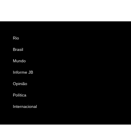
Rio
Esportes
Brasil
Saúde
Mundo
Ciência e Tecnologia
Informe JB
Caderno B
Opinião
Colunistas
Política
Economia
Internacional
Empresas e Negócios