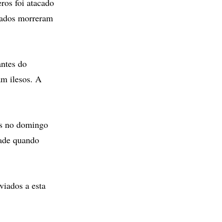
os foi atacado
dados morreram
ntes do
am ilesos. A
os no domingo
hade quando
viados a esta