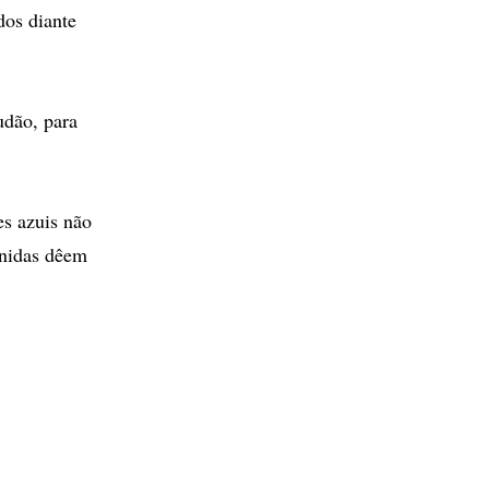
dos diante
udão, para
es azuis não
Unidas dêem