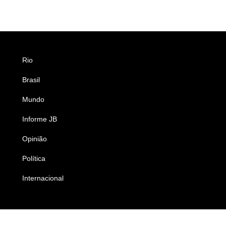
Rio
Esportes
Brasil
Saúde
Mundo
Ciência e Tecnologia
Informe JB
Caderno B
Opinião
Colunistas
Política
Economia
Internacional
Empresas e Negócios