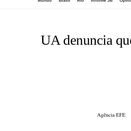
Mundo
Brasil
Rio
Informe JB
Opini
UA denuncia que
Agência EFE