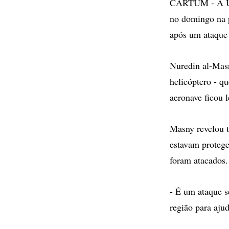
CARTUM - A Uni
no domingo na 
após um ataque
Nuredin al-Mas
helicóptero - qu
aeronave ficou 
Masny revelou 
estavam protege
foram atacados.
- É um ataque s
região para ajud