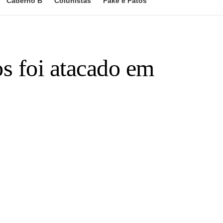
Caderno B
Colunistas
Fake e Fatos
s foi atacado em