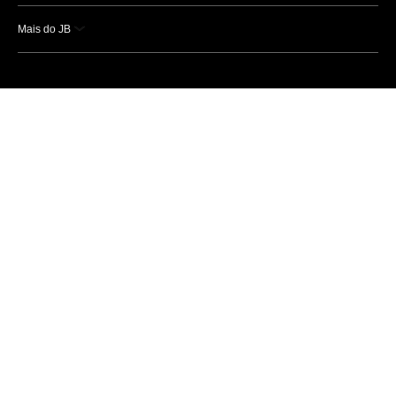
Mais do JB
Esportes
Saúde
Ciência e Tecnologia
Caderno B
Colunistas
Economia
Empresas e Negócios