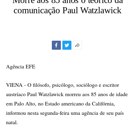
comunicação Paul Watzlawick
Facebook
Twitter
Mais
opções
de
Agência EFE
compartilhamento
VIENA - O filósofo, psicólogo, sociólogo e escritor
austríaco Paul Watzlawick morreu aos 85 anos de idade
em Palo Alto, no Estado americano da Califórnia,
informou nesta segunda-feira uma agência de seu país
natal.