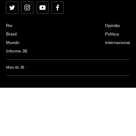
Twitter
Instagram
YouTube
Facebook
Rio
Opinião
Brasil
Política
Mundo
Internacional
Informe JB
Mais do JB
Esportes
Saúde
Ciência e Tecnologia
Caderno B
Colunistas
Economia
Empresas e Negócios