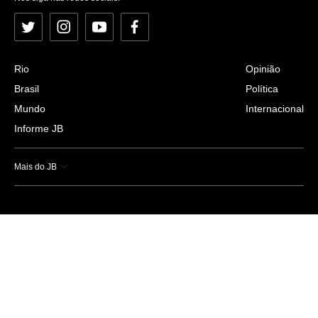
Twitter
Instagram
YouTube
Facebook
Rio
Opinião
Brasil
Política
Mundo
Internacional
Informe JB
Mais do JB
Esportes
Saúde
Ciência e Tecnologia
Caderno B
Colunistas
Economia
Empresas e Negócios