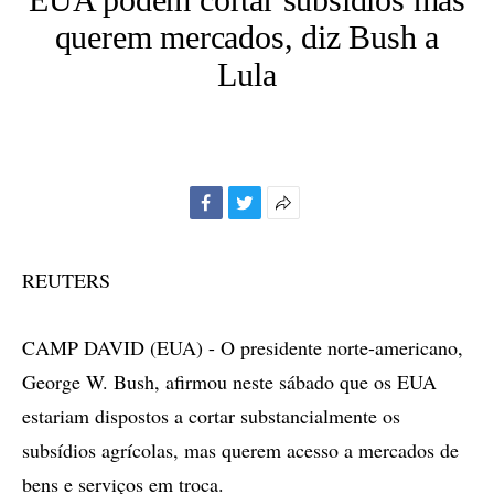
querem mercados, diz Bush a
Lula
Facebook
Twitter
Mais
opções
de
REUTERS
compartilhamento
CAMP DAVID (EUA) - O presidente norte-americano,
George W. Bush, afirmou neste sábado que os EUA
estariam dispostos a cortar substancialmente os
subsídios agrícolas, mas querem acesso a mercados de
bens e serviços em troca.