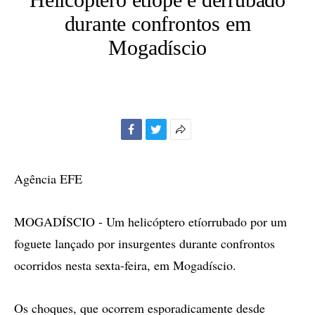
durante confrontos em
Mogadíscio
Facebook
Twitter
Mais
opções
de
Agência EFE
compartilhamento
MOGADÍSCIO - Um helicóptero etíorrubado por um
foguete lançado por insurgentes durante confrontos
ocorridos nesta sexta-feira, em Mogadíscio.
Os choques, que ocorrem esporadicamente desde