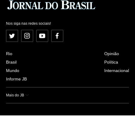
Nos siga nas redes sociais!
Twitter
Instagram
YouTube
Facebook
Rio
Opinião
Brasil
Política
Mundo
Internacional
Informe JB
Mais do JB
Esportes
Saúde
Ciência e Tecnologia
Caderno B