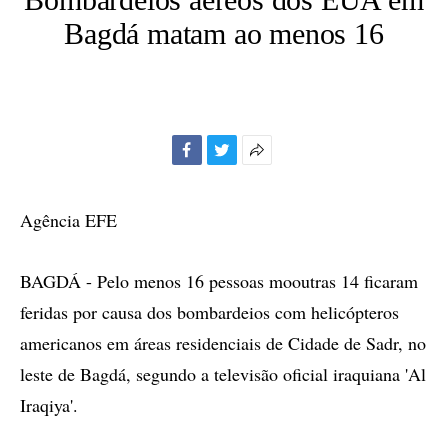
Bagdá matam ao menos 16
Facebook
Twitter
Mais
opções
de
Agência EFE
compartilhamento
BAGDÁ - Pelo menos 16 pessoas mooutras 14 ficaram
feridas por causa dos bombardeios com helicópteros
americanos em áreas residenciais de Cidade de Sadr, no
leste de Bagdá, segundo a televisão oficial iraquiana 'Al
Iraqiya'.