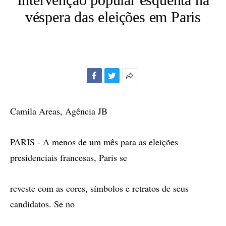
véspera das eleições em Paris
Facebook
Twitter
Mais
opções
de
Camila Areas, Agência JB
compartilhamento
PARIS - A menos de um mês para as eleições
presidenciais francesas, Paris se
reveste com as cores, símbolos e retratos de seus
candidatos. Se no