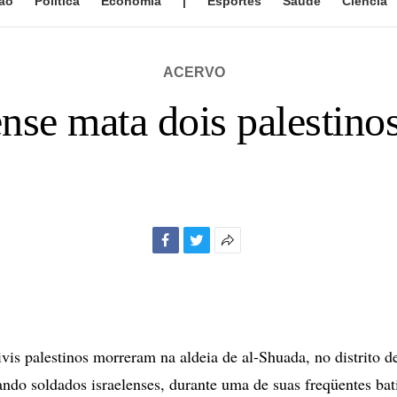
ão
Política
Economia
|
Esportes
Saúde
Ciência
ACERVO
ense mata dois palestino
Facebook
Twitter
Mais
opções
de
compartilhamento
is palestinos morreram na aldeia de al-Shuada, no distrito de
ando soldados israelenses, durante uma de suas freqüentes bat