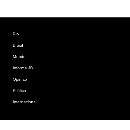
Rio
Esportes
Brasil
Saúde
Mundo
Ciência e Tecnologia
Informe JB
Caderno B
Opinião
Colunistas
Política
Economia
Internacional
Empresas e Negócios