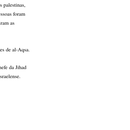
s palestinas,
essoas foram
iram as
es de al-Aqsa.
efe da Jihad
sraelense.