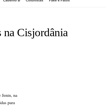
Caderno B
Colunistas
Fake e Fatos
s na Cisjordânia
 Jenin, na
idas para