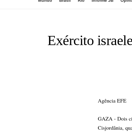
Mundo
Brasil
Rio
Informe JB
Opini
Exército israel
Agência EFE
GAZA - Dois civ
Cisjordânia, qu