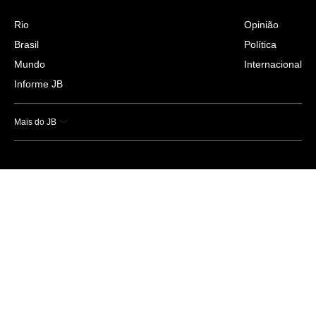
Rio
Opinião
Brasil
Política
Mundo
Internacional
Informe JB
Mais do JB
Esportes
Saúde
Ciência e Tecnologia
Caderno B
Colunistas
Economia
Empresas e Negócios