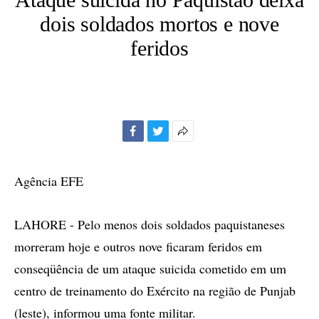
dois soldados mortos e nove
feridos
Facebook
Twitter
Mais
opções
de
Agência EFE
compartilhamento
LAHORE - Pelo menos dois soldados paquistaneses
morreram hoje e outros nove ficaram feridos em
conseqüência de um ataque suicida cometido em um
centro de treinamento do Exército na região de Punjab
(leste), informou uma fonte militar.