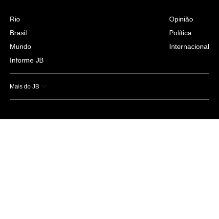
Rio
Opinião
Brasil
Política
Mundo
Internacional
Informe JB
Mais do JB
Esportes
Saúde
Ciência e Tecnologia
Caderno B
Colunistas
Economia
Empresas e Negócios