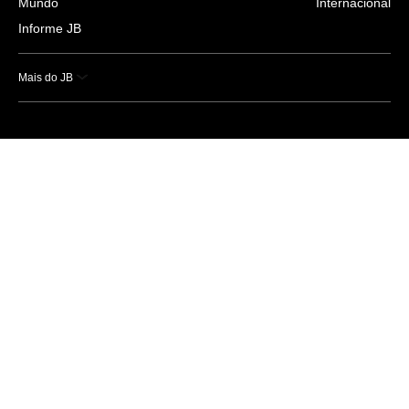
Mundo
Internacional
Informe JB
Mais do JB
Esportes
Saúde
Ciência e Tecnologia
Caderno B
Colunistas
Economia
Empresas e Negócios