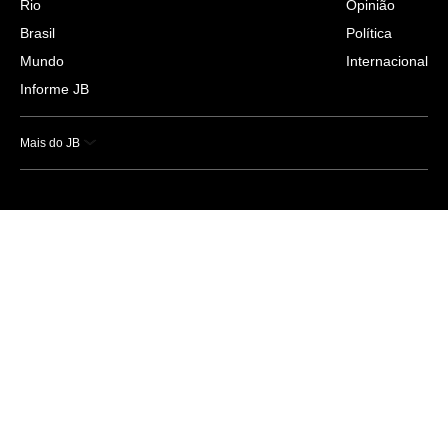
Rio
Opinião
Brasil
Política
Mundo
Internacional
Informe JB
Mais do JB
Esportes
Saúde
Ciência e Tecnologia
Caderno B
Colunistas
Economia
Empresas e Negócios