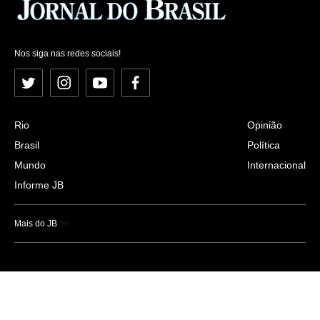
Nos siga nas redes sociais!
Twitter
Instagram
YouTube
Facebook
Rio
Opinião
Brasil
Política
Mundo
Internacional
Informe JB
Mais do JB
Esportes
Saúde
Ciência e Tecnologia
Caderno B