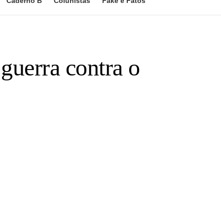
Caderno B
Colunistas
Fake e Fatos
 guerra contra o