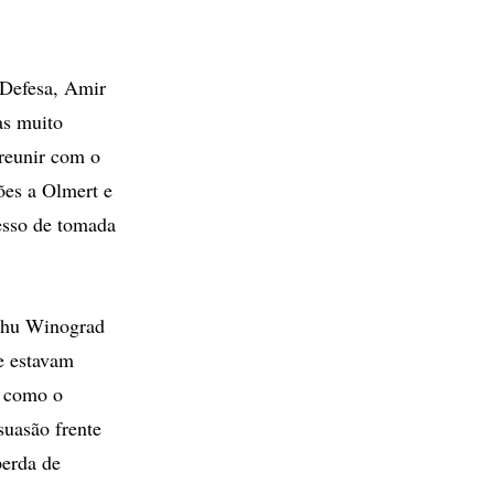
 Defesa, Amir
as muito
 reunir com o
ões a Olmert e
cesso de tomada
iahu Winograd
e estavam
, como o
suasão frente
perda de