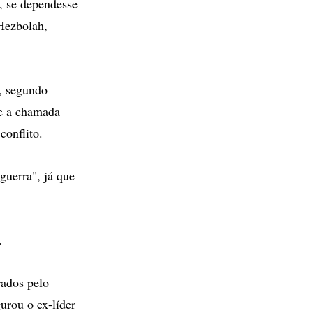
, se dependesse
 Hezbolah,
s, segundo
te a chamada
conflito.
guerra", já que
.
rados pelo
urou o ex-líder