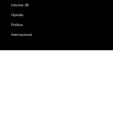
Informe JB
Caderno B
Opinião
Colunistas
Política
Economia
Internacional
Empresas e Negócios