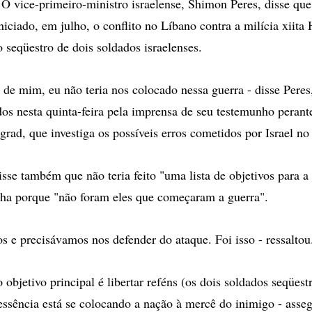
vice-primeiro-ministro israelense, Shimon Peres, disse que
iniciado, em julho, o conflito no Líbano contra a milícia xiita
 seqüestro de dois soldados israelenses.
 de mim, eu não teria nos colocado nessa guerra - disse Pere
dos nesta quinta-feira pela imprensa de seu testemunho peran
ad, que investiga os possíveis erros cometidos por Israel no 
sse também que não teria feito "uma lista de objetivos para a 
inha porque "não foram eles que começaram a guerra".
s e precisávamos nos defender do ataque. Foi isso - ressaltou
o objetivo principal é libertar reféns (os dois soldados seqüest
ssência está se colocando a nação à mercê do inimigo - asseg