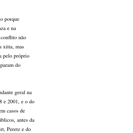
no porque
aza e na
conflito não
a xiita, mas
 pelo próprio
ciparam do
dante geral na
8 e 2001, e o do
em casos de
blicos, antes da
rt, Peretz e do