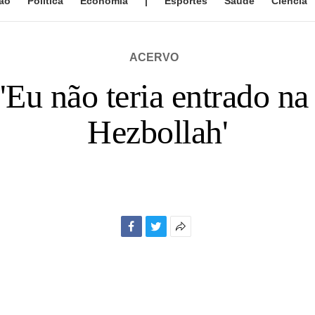
ão
Política
Economia
|
Esportes
Saúde
Ciência
ACERVO
Eu não teria entrado na
Hezbollah'
Facebook
Twitter
Mais
opções
de
compartilhamento