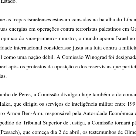
 Estado.
que as tropas israelenses estavam cansadas na batalha do Líba
uas energias em operações contra terroristas palestinos em G
 opinião do vice-primeiro-ministro, o mundo apoiou Israel no 
ade internacional considerasse justa sua luta contra a milíci
el como uma nação débil. A Comissão Winograd foi designada
rt após os protestos da oposição e dos reservistas que parti
ias.
unho de Peres, a Comissão divulgou hoje também o do coman
lka, que dirigiu os serviços de inteligência militar entre 199
eiro Arnon Ben-Ami, responsável pela Autoridade Econômica 
edido do Tribunal Superior de Justiça, a Comissão tornará pú
(Pessach), que começa dia 2 de abril, os testemunhos de Olme