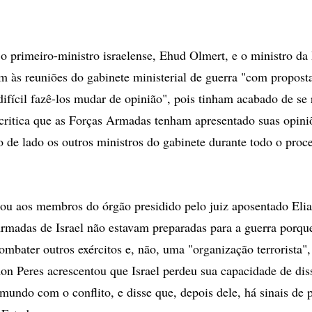
o primeiro-ministro israelense, Ehud Olmert, e o ministro da
m às reuniões do gabinete ministerial de guerra "com propost
 difícil fazê-los mudar de opinião", pois tinham acabado de se
 critica que as Forças Armadas tenham apresentado suas opini
o de lado os outros ministros do gabinete durante todo o pro
mou aos membros do órgão presidido pelo juiz aposentado El
rmadas de Israel não estavam preparadas para a guerra porqu
combater outros exércitos e, não, uma "organização terrorista"
n Peres acrescentou que Israel perdeu sua capacidade de dis
 mundo com o conflito, e disse que, depois dele, há sinais de 