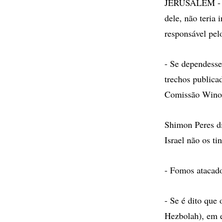
JERUSALÉM - O 
dele, não teria 
responsável pelo
- Se dependesse
trechos publica
Comissão Winogr
Shimon Peres di
Israel não os t
- Fomos atacado
- Se é dito que 
Hezbolah), em e