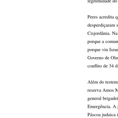
legitimidade do
Peres acredita 
desperdiçaram s
Cisjordânia. Na
porque a comunid
porque viu Isra
Governo de Olme
conflito de 34 d
Além do testem
reserva Amos Ma
general brigad
Emergência. A p
Páscoa judaica 