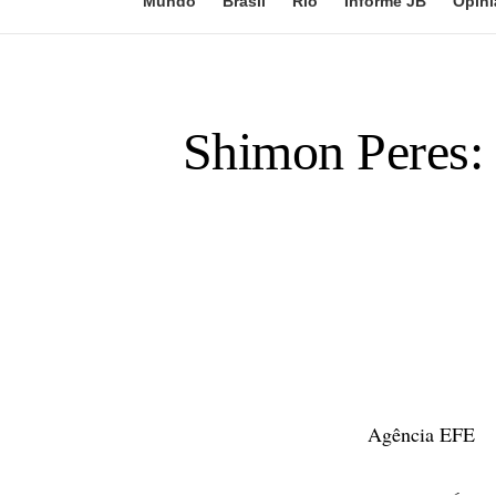
Mundo
Brasil
Rio
Informe JB
Opini
Shimon Peres: '
Agência EFE