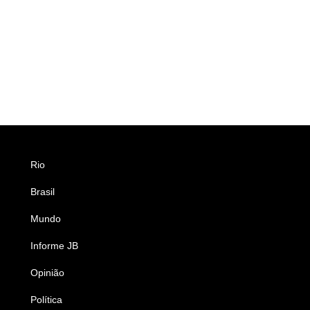
Rio
Esportes
Brasil
Saúde
Mundo
Ciência e Tecnologia
Informe JB
Caderno B
Opinião
Colunistas
Política
Economia