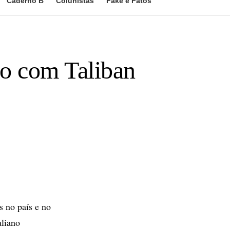
Caderno B
Colunistas
Fake e Fatos
do com Taliban
s no país e no
aliano