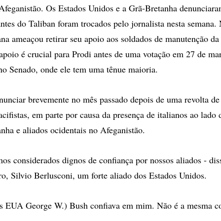
 Afeganistão. Os Estados Unidos e a Grã-Bretanha denunciar
ntes do Taliban foram trocados pelo jornalista nesta semana. 
iana ameaçou retirar seu apoio aos soldados de manutenção da 
apoio é crucial para Prodi antes de uma votação em 27 de ma
no Senado, onde ele tem uma tênue maioria.
enunciar brevemente no mês passado depois de uma revolta de
cifistas, em parte por causa da presença de italianos ao lado 
ha e aliados ocidentais no Afeganistão.
os considerados dignos de confiança por nossos aliados - dis
ro, Silvio Berlusconi, um forte aliado dos Estados Unidos.
dos EUA George W.) Bush confiava em mim. Não é a mesma co