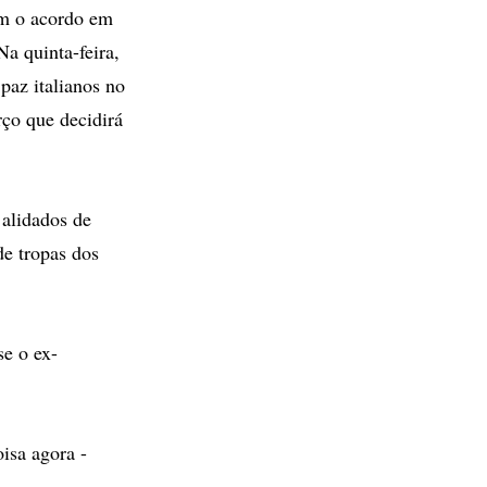
am o acordo em
Na quinta-feira,
paz italianos no
rço que decidirá
 alidados de
de tropas dos
se o ex-
isa agora -