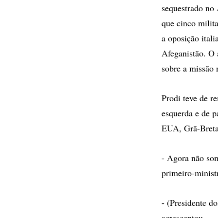
sequestrado no
que cinco milita
a oposição ital
Afeganistão. O 
sobre a missão 
Prodi teve de r
esquerda e de pa
EUA, Grã-Bretan
- Agora não som
primeiro-minist
- (Presidente 
acrescentou.