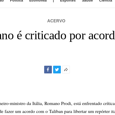
ão
Política
Economia
|
Esportes
Saúde
Ciência
ACERVO
ano é criticado por acor
Facebook
Twitter
Mais
opções
de
compartilhamento
ro-ministro da Itália, Romano Prodi, está enfrentado crítica
 de fazer um acordo com o Taliban para libertar um repórter it