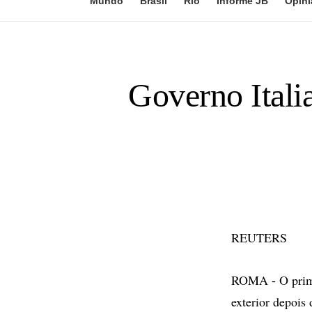
Mundo
Brasil
Rio
Informe JB
Opini
Governo Itali
REUTERS
ROMA - O primei
exterior depois