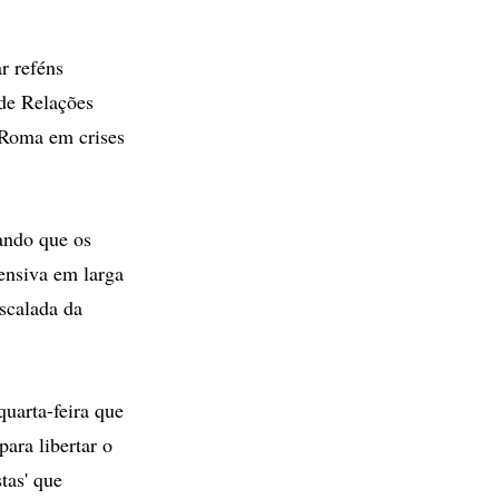
r reféns
 de Relações
 Roma em crises
tando que os
ensiva em larga
escalada da
uarta-feira que
ara libertar o
tas' que