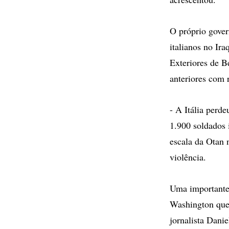
O próprio govern
italianos no Ir
Exteriores de B
anteriores com 
- A Itália perde
1.900 soldados 
escala da Otan 
violência.
Uma importante 
Washington quei
jornalista Dani