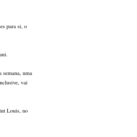
s para si, o
ani.
ma semana, uma
nclusive, vai
int Louis, no