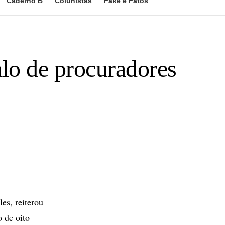
Caderno B
Colunistas
Fake e Fatos
alo de procuradores
s, reiterou
o de oito