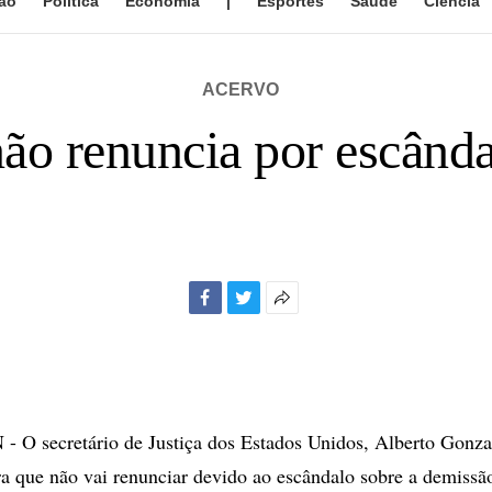
ão
Política
Economia
|
Esportes
Saúde
Ciência
ACERVO
ão renuncia por escând
Facebook
Twitter
Mais
opções
de
compartilhamento
 secretário de Justiça dos Estados Unidos, Alberto Gonzale
ira que não vai renunciar devido ao escândalo sobre a demissã