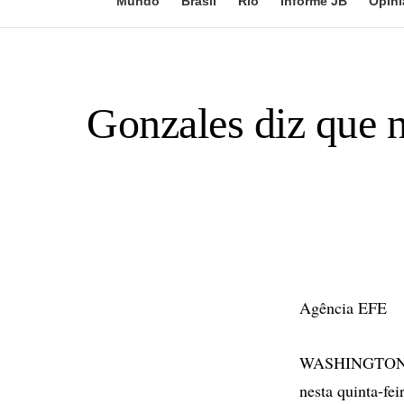
Mundo
Brasil
Rio
Informe JB
Opini
Gonzales diz que n
Agência EFE
WASHINGTON - O
nesta quinta-fe