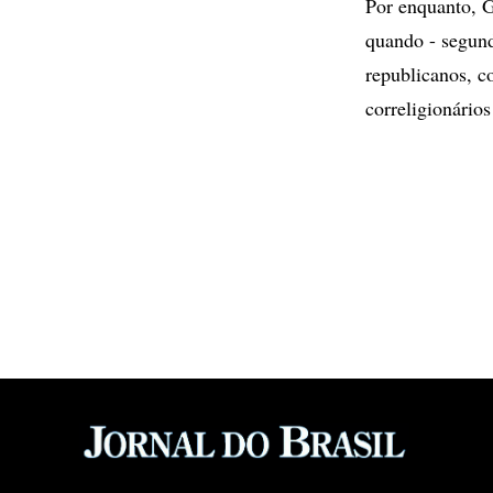
Por enquanto, G
quando - segund
republicanos, c
correligionários