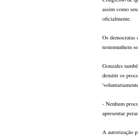
assim como seus
oficialmente.
Os democratas c
testemunhem so
Gonzales também
demitir os proc
'voluntariamente
- Nenhum procur
apresentar pera
A autorização p