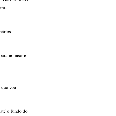
tra-
nários
 para nomear e
m que vou
 até o fundo do