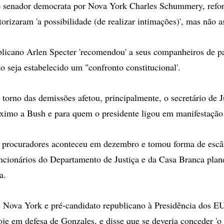
 o senador democrata por Nova York Charles Schummery, refo
orizaram 'a possibilidade (de realizar intimações)', mas não a
licano Arlen Specter 'recomendou' a seus companheiros de pa
o seja estabelecido um "confronto constitucional'.
torno das demissões afetou, principalmente, o secretário de J
ximo a Bush e para quem o presidente ligou em manifestação
 procuradores aconteceu em dezembro e tomou forma de esc
ncionários do Departamento de Justiça e da Casa Branca pla
a.
e Nova York e pré-candidato republicano à Presidência dos 
hoje em defesa de Gonzales, e disse que se deveria conceder 'o