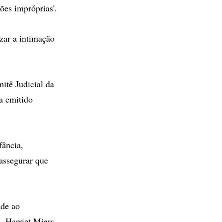
ões impróprias'.
zar a intimação
itê Judicial da
a emitido
fância,
assegurar que
ade ao
, Harriet Miers,