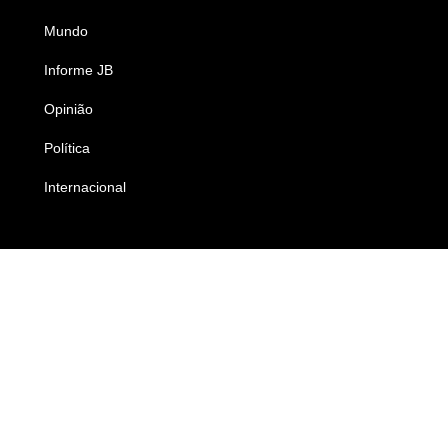
Mundo
Ciência e Tecnologia
Informe JB
Caderno B
Opinião
Colunistas
Política
Economia
Internacional
Empresas e Negócios