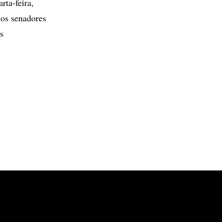
ta-feira,
ios senadores
s