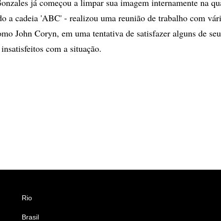
onzales já começou a limpar sua imagem internamente na quar
o a cadeia 'ABC' - realizou uma reunião de trabalho com vár
omo John Coryn, em uma tentativa de satisfazer alguns de seu
 insatisfeitos com a situação.
Rio
Esportes
Brasil
Saúde