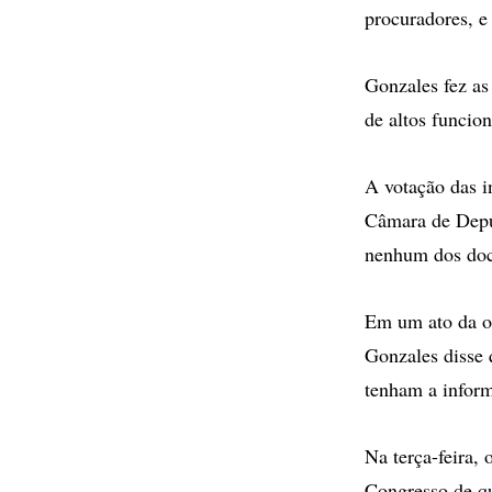
procuradores, e
Gonzales fez as
de altos funcio
A votação das i
Câmara de Depu
nenhum dos do
Em um ato da or
Gonzales disse 
tenham a inform
Na terça-feira,
Congresso de que