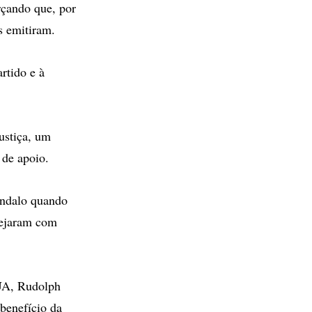
rçando que, por
s emitiram.
rtido e à
ustiça, um
 de apoio.
ândalo quando
nejaram com
EUA, Rudolph
 benefício da