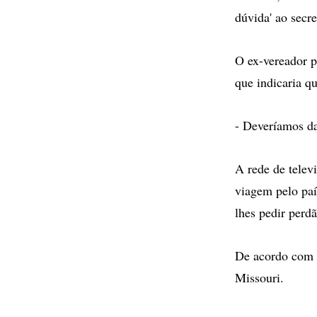
dúvida' ao secre
O ex-vereador p
que indicaria qu
- Deveríamos da
A rede de telev
viagem pelo país
lhes pedir perd
De acordo com a
Missouri.