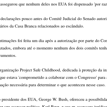
 assegurou que nenhum deles nos EUA foi dispensado 'por raz
 declarações pouco antes do Comitê Judicial do Senado autori
nários da Casa Branca relacionados ao escândalo.
ntimações foi feita um dia após a autorização por parte do Com
tados, embora até o momento nenhum dos dois comitês tenh
cumentos.
ganização Project Safe Childhood, dedicada à proteção da in
que estava 'comprometido a colaborar com o Congresso' para 
ação necessária para determinar o que aconteceu nesse caso.
 o presidente dos EUA, George W. Bush, ofereceu a possibilid
 seu assessor político, Karl Rove, e sua ex-assessora jurídica