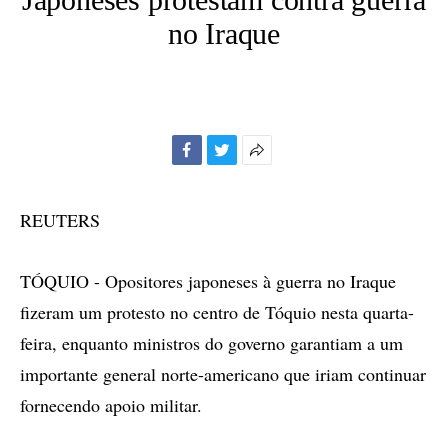
no Iraque
Facebook
Twitter
Mais
opções
de
REUTERS
compartilhamento
TÓQUIO - Opositores japoneses à guerra no Iraque
fizeram um protesto no centro de Tóquio nesta quarta-
feira, enquanto ministros do governo garantiam a um
importante general norte-americano que iriam continuar
fornecendo apoio militar.