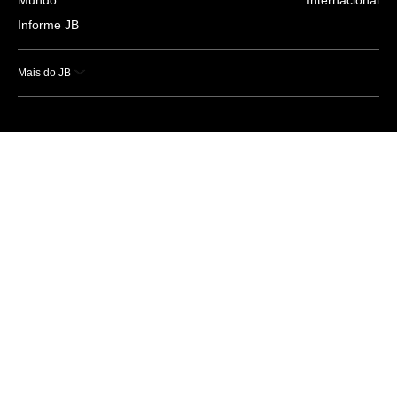
Informe JB
Mais do JB
Esportes
Saúde
Ciência e Tecnologia
Caderno B
Colunistas
Economia
Empresas e Negócios