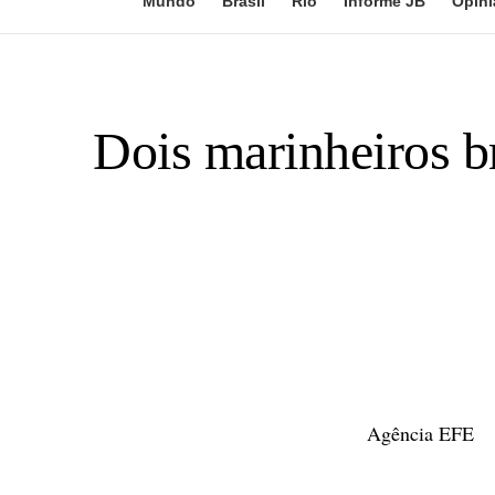
Mundo
Brasil
Rio
Informe JB
Opini
Dois marinheiros b
Agência EFE