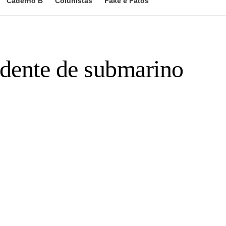
Caderno B
Colunistas
Fake e Fatos
idente de submarino