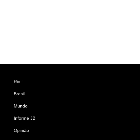
Rio
Esportes
Brasil
Saúde
Mundo
Ciência e Tecnologia
Informe JB
Caderno B
Opinião
Colunistas