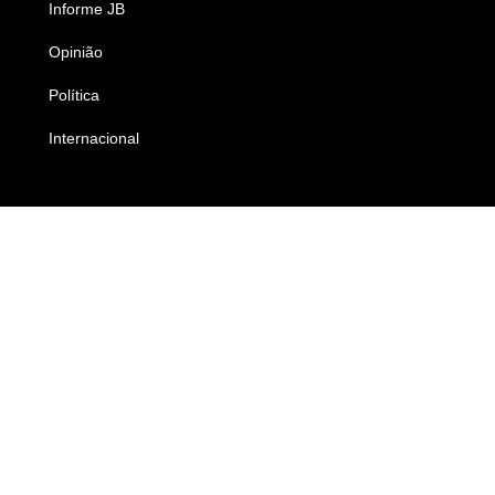
Informe JB
Caderno B
Opinião
Colunistas
Política
Economia
Internacional
Empresas e Negócios