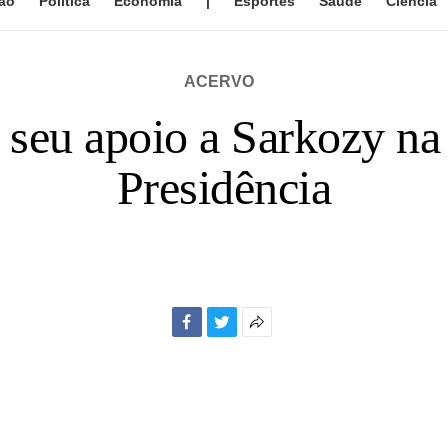
ão
Política
Economia
|
Esportes
Saúde
Ciência
ACERVO
 seu apoio a Sarkozy n
Presidência
Facebook
Twitter
Mais
opções
de
compartilhamento