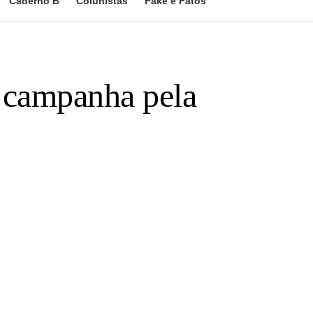
Caderno B
Colunistas
Fake e Fatos
a campanha pela