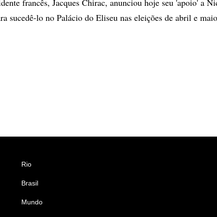
dente francês, Jacques Chirac, anunciou hoje seu 'apoio' a N
a sucedê-lo no Palácio do Eliseu nas eleições de abril e maio
Rio
Esportes
Brasil
Saúde
Mundo
Ciência e Tecnologia