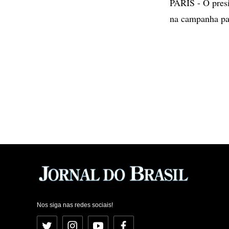
PARIS - O presi
na campanha par
Nos siga nas redes sociais!