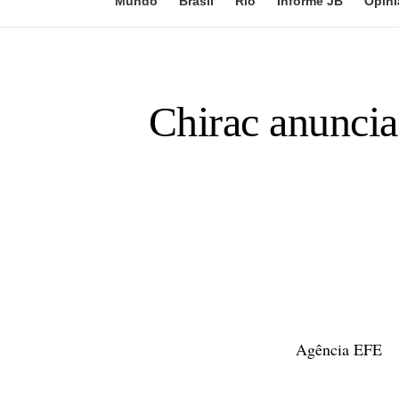
Mundo
Brasil
Rio
Informe JB
Opini
Chirac anuncia
Agência EFE