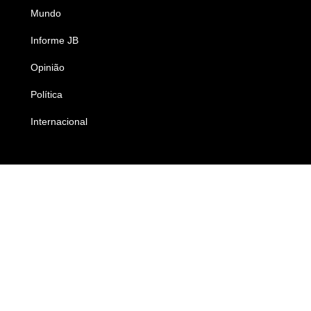
Mundo
Ciência e Tecnologia
Informe JB
Caderno B
Opinião
Colunistas
Política
Economia
Internacional
Empresas e Negócios