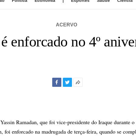
ão
Política
Economia
|
Esportes
Saúde
Ciência
ACERVO
é enforcado no 4º aniver
Facebook
Twitter
Mais
opções
de
compartilhamento
assin Ramadan, que foi vice-presidente do Iraque durante o
 foi enforcado na madrugada de terça-feira, quando se compl