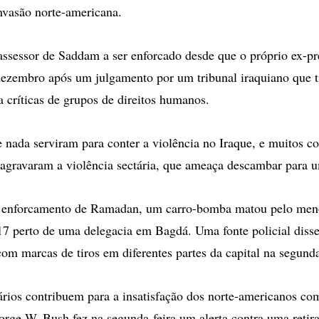
invasão norte-americana.
-assessor de Saddam a ser enforcado desde que o próprio ex-pr
ezembro após um julgamento por um tribunal iraquiano que t
 críticas de grupos de direitos humanos.
 nada serviram para conter a violência no Iraque, e muitos c
 agravaram a violência sectária, que ameaça descambar para u
 enforcamento de Ramadan, um carro-bomba matou pelo men
 17 perto de uma delegacia em Bagdá. Uma fonte policial diss
om marcas de tiros em diferentes partes da capital na segunda
ários contribuem para a insatisfação dos norte-americanos co
orge W. Bush fez na segunda-feira um alerta contra uma retira