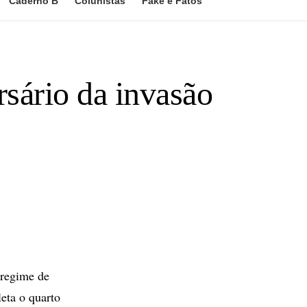
Caderno B
Colunistas
Fake e Fatos
sário da invasão
 regime de
eta o quarto