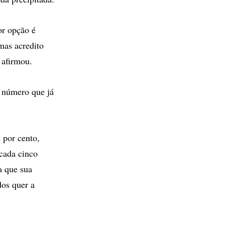
or opção é
 mas acredito
 afirmou.
, número que já
 por cento,
cada cinco
a que sua
dos quer a