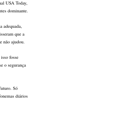
nal USA Today,
antes dominante.
ma adequada,
disseram que a
ue não ajudou.
isso fosse
se o segurança
futuro. Só
fonemas diários