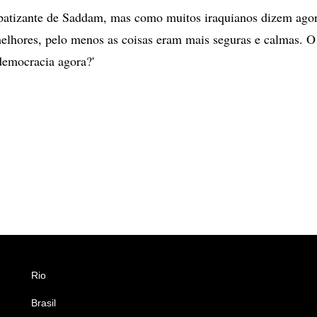
patizante de Saddam, mas como muitos iraquianos dizem agor
lhores, pelo menos as coisas eram mais seguras e calmas. 
democracia agora?'
Rio
Esportes
Brasil
Saúde