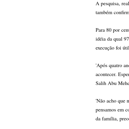
A pesquisa, re
também confirma
Para 80 por cen
idéia da qual 9
execução foi út
'Após quatro an
acontecer. Espe
Salih Abu Mehdi,
'Não acho que n
pensamos em com
da família, pre