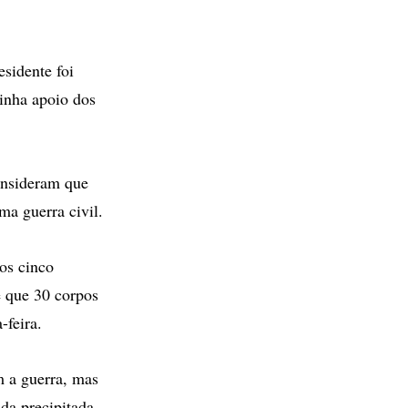
esidente foi
inha apoio dos
onsideram que
ma guerra civil.
os cinco
e que 30 corpos
-feira.
m a guerra, mas
da precipitada.