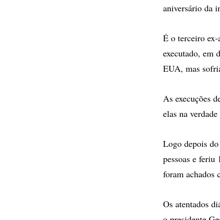
aniversário da 
É o terceiro ex
executado, em d
EUA, mas sofria
As execuções de
elas na verdade
Logo depois do
pessoas e feriu
foram achados c
Os atentados di
o presidente Ge