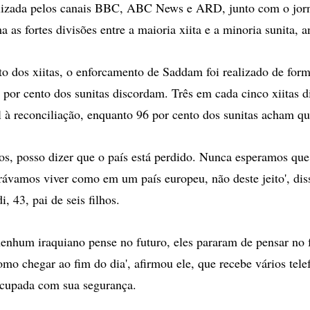
alizada pelos canais BBC, ABC News e ARD, junto com o jor
 as fortes divisões entre a maioria xiita e a minoria sunita, 
to dos xiitas, o enforcamento de Saddam foi realizado de for
7 por cento dos sunitas discordam. Três em cada cinco xiitas 
il à reconciliação, enquanto 96 por cento dos sunitas acham q
os, posso dizer que o país está perdido. Nunca esperamos que 
rávamos viver como em um país europeu, não deste jeito', dis
 43, pai de seis filhos.
enhum iraquiano pense no futuro, eles pararam de pensar no 
o chegar ao fim do dia', afirmou ele, que recebe vários tele
ocupada com sua segurança.