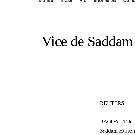
Mundo
Brasil
Rio
Informe JB
Opini
Vice de Saddam 
REUTERS
BAGDÁ - Taha Y
Saddam Hussein,