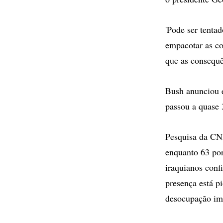
'Pode ser tenta
empacotar as coi
que as consequê
Bush anunciou e
passou a quase 
Pesquisa da CN
enquanto 63 por
iraquianos conf
presença está p
desocupação im