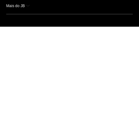
Mais do JB
Esportes
Saúde
Ciência e Tecnologia
Caderno B
Colunistas
Economia
Empresas e Negócios