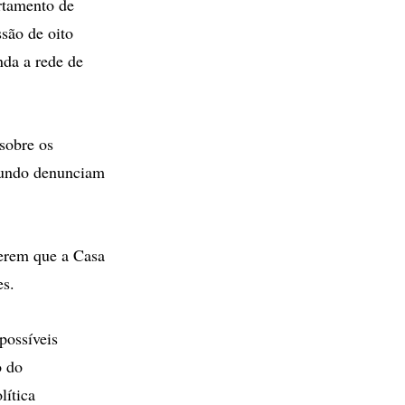
rtamento de
são de oito
nda a rede de
sobre os
egundo denunciam
gerem que a Casa
es.
possíveis
o do
lítica