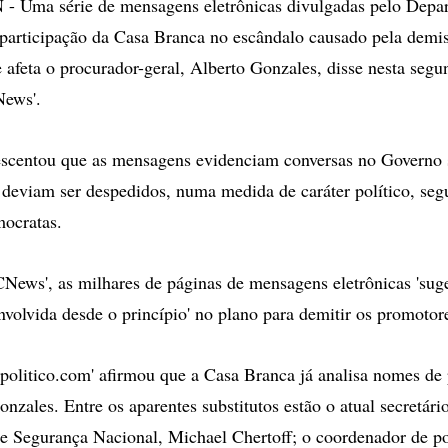
ma série de mensagens eletrônicas divulgadas pelo Depa
a participação da Casa Branca no escândalo causado pela demis
 afeta o procurador-geral, Alberto Gonzales, disse nesta segu
News'.
escentou que as mensagens evidenciam conversas no Governo 
deviam ser despedidos, numa medida de caráter político, s
mocratas.
ews', as milhares de páginas de mensagens eletrônicas 'su
nvolvida desde o princípio' no plano para demitir os promotor
politico.com' afirmou que a Casa Branca já analisa nomes de 
nzales. Entre os aparentes substitutos estão o atual secretári
 Segurança Nacional, Michael Chertoff; o coordenador de po