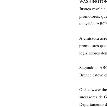
WASHINGTON - U
Justiça revela 
promotores, que
televisão 'ABC
A emissora acr
promotores que 
legisladores de
Segundo a 'ABCN
Branca esteve e
O site 'www.the
sucessores de Go
Departamento de