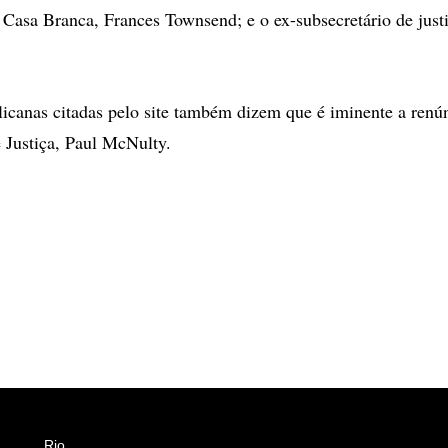
da Casa Branca, Frances Townsend; e o ex-subsecretário de just
licanas citadas pelo site também dizem que é iminente a renún
e Justiça, Paul McNulty.
Rio
Esportes