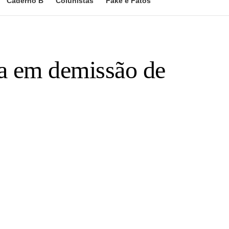
Caderno B
Colunistas
Fake e Fatos
a em demissão de