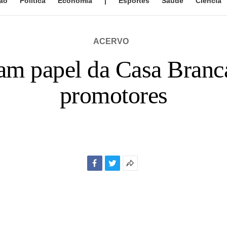
ão
Política
Economia
|
Esportes
Saúde
Ciência
ACERVO
am papel da Casa Branc
promotores
Facebook
Twitter
Mais
opções
de
compartilhamento