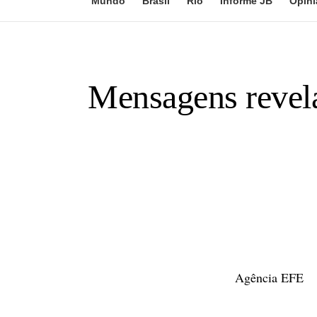
Mundo
Brasil
Rio
Informe JB
Opini
Mensagens revel
Agência EFE