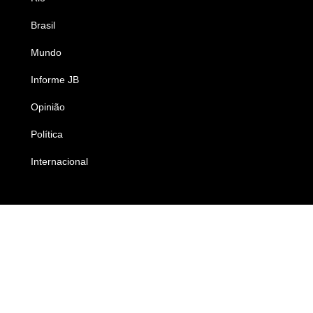
Brasil
Saúde
Mundo
Ciência e Tecnologia
Informe JB
Caderno B
Opinião
Colunistas
Política
Economia
Internacional
Empresas e Negócios