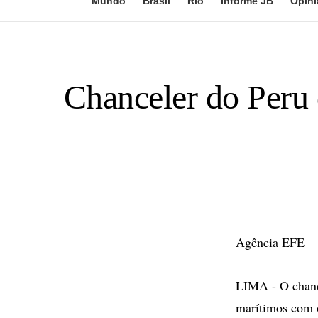
Mundo
Brasil
Rio
Informe JB
Opini
Chanceler do Peru d
Agência EFE
LIMA - O chance
marítimos com o