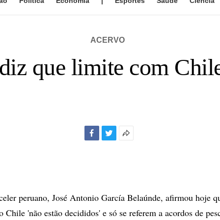
ão
Política
Economia
|
Esportes
Saúde
Ciência
ACERVO
iz que limite com Chile
Facebook
Twitter
Mais
opções
de
compartilhamento
ler peruano, José Antonio García Belaúnde, afirmou hoje qu
 Chile 'não estão decididos' e só se referem a acordos de pe