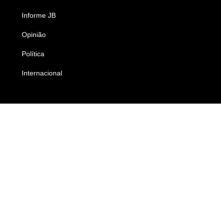
Informe JB
Caderno B
Opinião
Colunistas
Política
Economia
Internacional
Empresas e Negócios