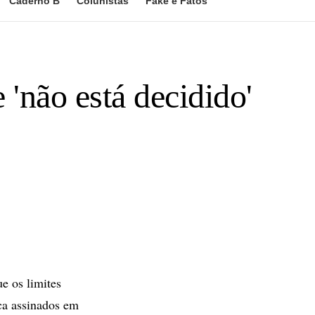
Caderno B
Colunistas
Fake e Fatos
 'não está decidido'
e os limites
sca assinados em