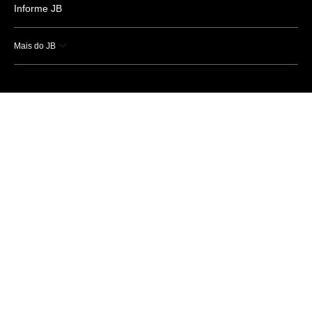
Informe JB
Mais do JB
Esportes
Saúde
Ciência e Tecnologia
Caderno B
Colunistas
Economia
Empresas e Negócios