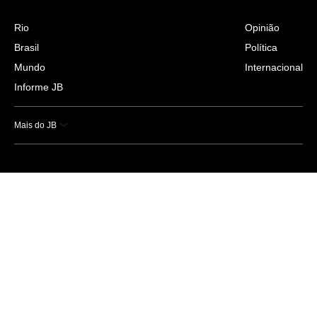
Rio
Opinião
Brasil
Política
Mundo
Internacional
Informe JB
Mais do JB
Esportes
Saúde
Ciência e Tecnologia
Caderno B
Colunistas
Economia
Empresas e Negócios