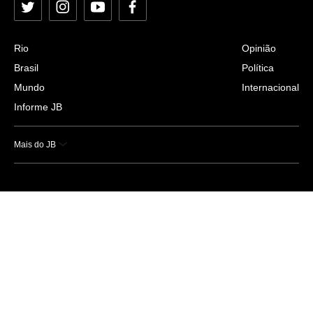
Twitter
Instagram
YouTube
Facebook
Rio
Opinião
Brasil
Política
Mundo
Internacional
Informe JB
Mais do JB
Esportes
Saúde
Ciência e Tecnologia
Caderno B
Colunistas
Economia
Empresas e Negócios