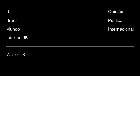
Rio
Opinião
Brasil
Política
Mundo
Internacional
Informe JB
Mais do JB
Esportes
Saúde
Ciência e Tecnologia
Caderno B
Colunistas
Economia
Empresas e Negócios