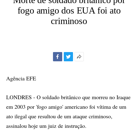
fogo amigo dos EUA foi ato
criminoso
Facebook
Twitter
Mais
opções
de
Agência EFE
compartilhamento
LONDRES - O soldado britânico que morreu no Iraque
em 2003 por 'fogo amigo' americano foi vítima de um
ato ilegal que resultou de um ataque criminoso,
assinalou hoje um juiz de instrução.