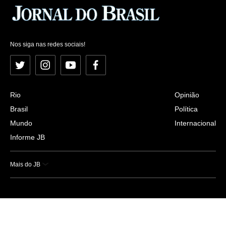
Nos siga nas redes sociais!
Twitter
Instagram
YouTube
Facebook
Rio
Opinião
Brasil
Política
Mundo
Internacional
Informe JB
Mais do JB
Esportes
Saúde
Ciência e Tecnologia
Caderno B