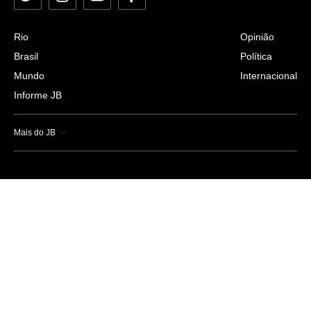
Rio
Opinião
Brasil
Política
Mundo
Internacional
Informe JB
Mais do JB
Esportes
Saúde
Ciência e Tecnologia
Caderno B
Colunistas
Economia
Empresas e Negócios