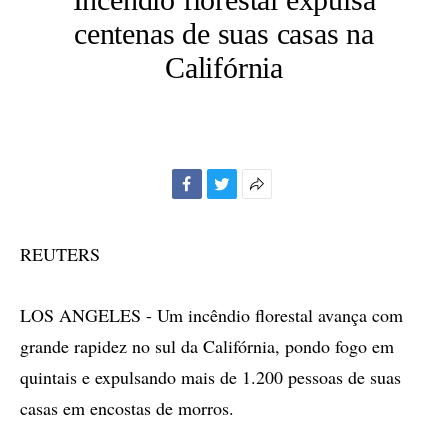
centenas de suas casas na
Califórnia
Facebook
Twitter
Mais
opções
de
REUTERS
compartilhamento
LOS ANGELES - Um incêndio florestal avança com
grande rapidez no sul da Califórnia, pondo fogo em
quintais e expulsando mais de 1.200 pessoas de suas
casas em encostas de morros.