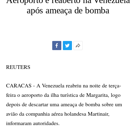
após ameaça de bomba
Facebook
Twitter
Mais
opções
de
REUTERS
compartilhamento
CARACAS - A Venezuela reabriu na noite de terça-
feira o aeroporto da ilha turística de Margarita, logo
depois de descartar uma ameaça de bomba sobre um
avião da companhia aérea holandesa Martinair,
informaram autoridades.