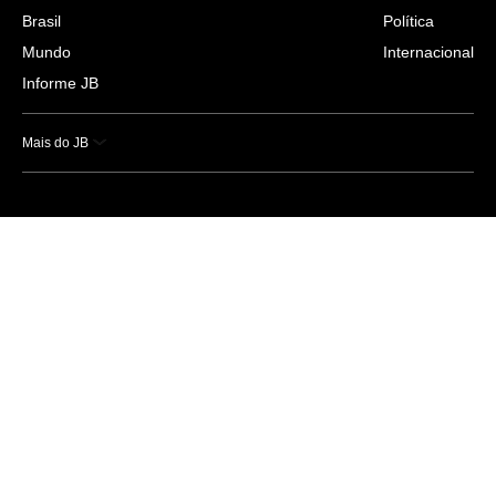
Brasil
Política
Mundo
Internacional
Informe JB
Mais do JB
Esportes
Saúde
Ciência e Tecnologia
Caderno B
Colunistas
Economia
Empresas e Negócios