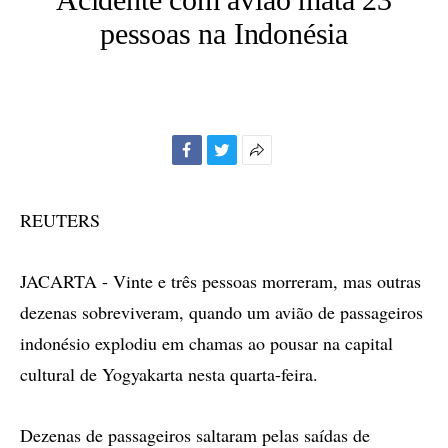
pessoas na Indonésia
Facebook
Twitter
Mais
opções
de
REUTERS
compartilhamento
JACARTA - Vinte e três pessoas morreram, mas outras
dezenas sobreviveram, quando um avião de passageiros
indonésio explodiu em chamas ao pousar na capital
cultural de Yogyakarta nesta quarta-feira.
Dezenas de passageiros saltaram pelas saídas de