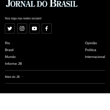
Nos siga nas redes sociais!
Twitter
Instagram
YouTube
Facebook
Rio
Opinião
Brasil
Política
Mundo
Internacional
Informe JB
Mais do JB
Esportes
Saúde
Ciência e Tecnologia
Caderno B