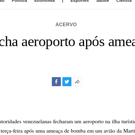
ão
Política
Economia
|
Esportes
Saúde
Ciência
ACERVO
echa aeroporto após ame
Facebook
Twitter
Mais
opções
de
compartilhamento
ridades venezuelanas fecharam um aeroporto na ilha turísti
 terça-feira após uma ameaça de bomba em um avião da Marti