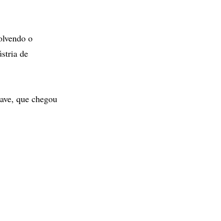
olvendo o
stria de
nave, que chegou