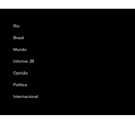
Rio
Esportes
Brasil
Saúde
Mundo
Ciência e Tecnologia
Informe JB
Caderno B
Opinião
Colunistas
Política
Economia
Internacional
Empresas e Negócios