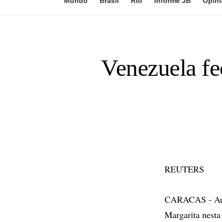
Mundo
Brasil
Rio
Informe JB
Opini
Venezuela f
REUTERS
CARACAS - Auto
Margarita nesta