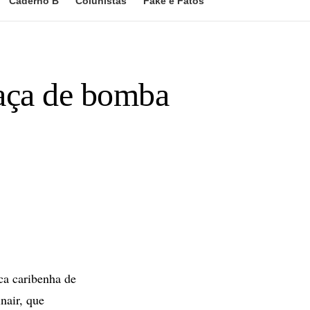
Caderno B
Colunistas
Fake e Fatos
aça de bomba
ca caribenha de
nair, que