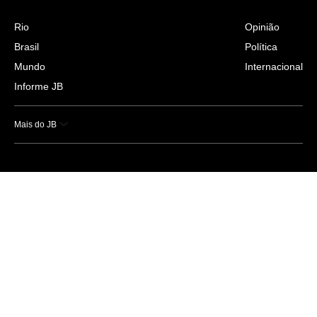
Rio
Opinião
Brasil
Política
Mundo
Internacional
Informe JB
Mais do JB
Esportes
Saúde
Ciência e Tecnologia
Caderno B
Colunistas
Economia
Empresas e Negócios