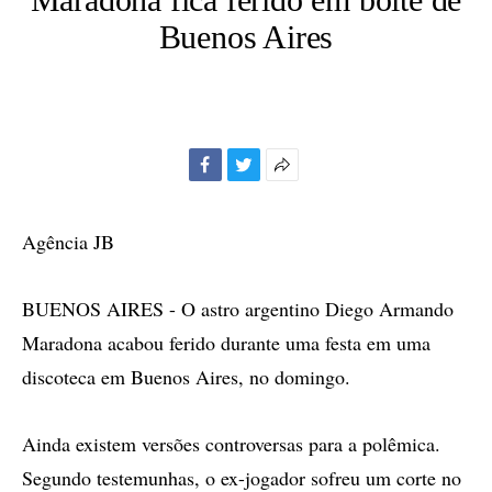
Buenos Aires
Facebook
Twitter
Mais
opções
de
Agência JB
compartilhamento
BUENOS AIRES - O astro argentino Diego Armando
Maradona acabou ferido durante uma festa em uma
discoteca em Buenos Aires, no domingo.
Ainda existem versões controversas para a polêmica.
Segundo testemunhas, o ex-jogador sofreu um corte no