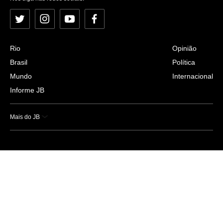
Twitter
Instagram
YouTube
Facebook
Rio
Opinião
Brasil
Política
Mundo
Internacional
Informe JB
Mais do JB
Esportes
Saúde
Ciência e Tecnologia
Caderno B
Colunistas
Economia
Empresas e Negócios