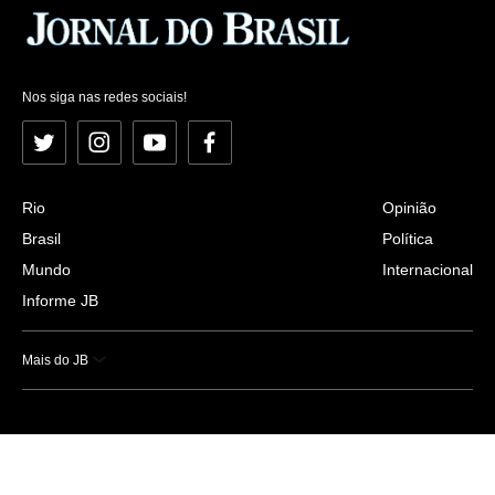
Nos siga nas redes sociais!
Twitter
Instagram
YouTube
Facebook
Rio
Opinião
Brasil
Política
Mundo
Internacional
Informe JB
Mais do JB
Esportes
Saúde
Ciência e Tecnologia
Caderno B