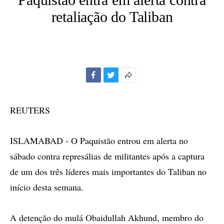
retaliação do Taliban
Facebook
Twitter
Mais
opções
de
REUTERS
compartilhamento
ISLAMABAD - O Paquistão entrou em alerta no
sábado contra represálias de militantes após a captura
de um dos três líderes mais importantes do Taliban no
início desta semana.
A detenção do mulá Obaidullah Akhund, membro do