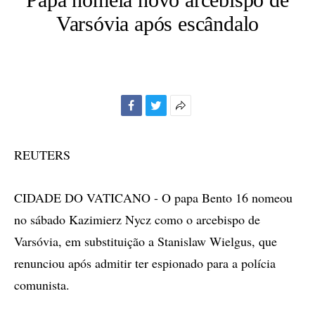
Varsóvia após escândalo
Facebook
Twitter
Mais
opções
de
REUTERS
compartilhamento
CIDADE DO VATICANO - O papa Bento 16 nomeou
no sábado Kazimierz Nycz como o arcebispo de
Varsóvia, em substituição a Stanislaw Wielgus, que
renunciou após admitir ter espionado para a polícia
comunista.