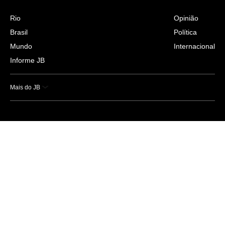
Rio
Opinião
Brasil
Política
Mundo
Internacional
Informe JB
Mais do JB
Esportes
Saúde
Ciência e Tecnologia
Caderno B
Colunistas
Economia
Empresas e Negócios