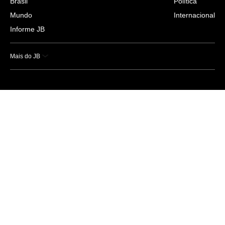
Brasil
Política
Mundo
Internacional
Informe JB
Mais do JB
Esportes
Saúde
Ciência e Tecnologia
Caderno B
Colunistas
Economia
Empresas e Negócios